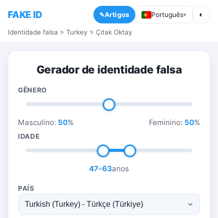
FAKE ID
◐
Artigos
Português
▾
Identidade falsa
>
Turkey
>
Çıtak Oktay
Gerador de identidade falsa
GÊNERO
Masculino:
50
%
Feminino:
50
%
IDADE
47
–
63
anos
PAÍS