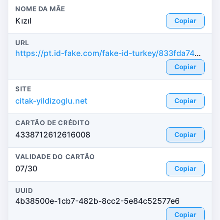
NOME DA MÃE
Kızıl
Copiar
URL
https://pt.id-fake.com/fake-id-turkey/833fda74e4b8ca4d9a56152586a5fe78
Copiar
SITE
citak-yildizoglu.net
Copiar
CARTÃO DE CRÉDITO
4338712612616008
Copiar
VALIDADE DO CARTÃO
07/30
Copiar
UUID
4b38500e-1cb7-482b-8cc2-5e84c52577e6
Copiar