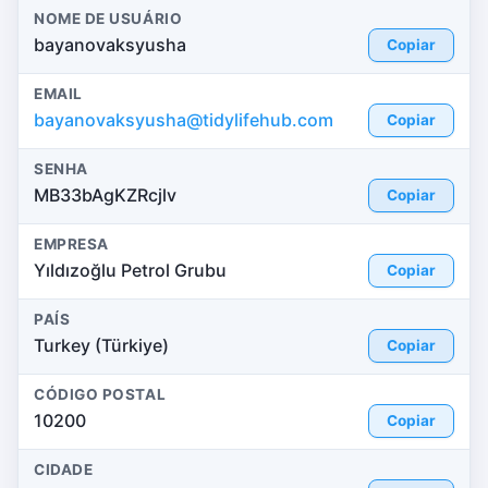
NOME DE USUÁRIO
bayanovaksyusha
Copiar
EMAIL
bayanovaksyusha@tidylifehub.com
Copiar
SENHA
MB33bAgKZRcjlv
Copiar
EMPRESA
Yıldızoğlu Petrol Grubu
Copiar
PAÍS
Turkey (Türkiye)
Copiar
CÓDIGO POSTAL
10200
Copiar
CIDADE