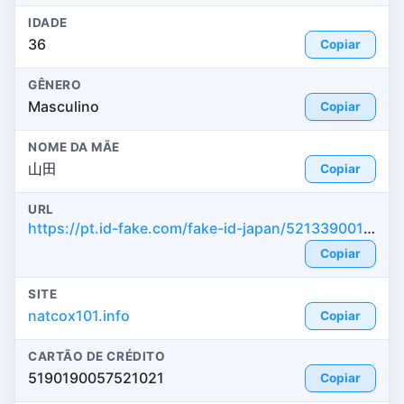
IDADE
36
Copiar
GÊNERO
Masculino
Copiar
NOME DA MÃE
山田
Copiar
URL
https://pt.id-fake.com/fake-id-japan/521339001a19a2317276a4d299795b7c
Copiar
SITE
natcox101.info
Copiar
CARTÃO DE CRÉDITO
5190190057521021
Copiar