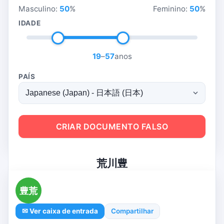
Masculino:
50
%
Feminino:
50
%
IDADE
19
–
57
anos
PAÍS
CRIAR DOCUMENTO FALSO
荒川豊
豊荒
✉ Ver caixa de entrada
Compartilhar