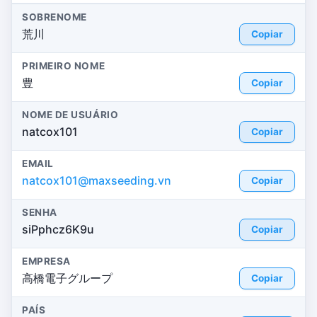
SOBRENOME
荒川
Copiar
PRIMEIRO NOME
豊
Copiar
NOME DE USUÁRIO
natcox101
Copiar
EMAIL
natcox101@maxseeding.vn
Copiar
SENHA
siPphcz6K9u
Copiar
EMPRESA
高橋電子グループ
Copiar
PAÍS