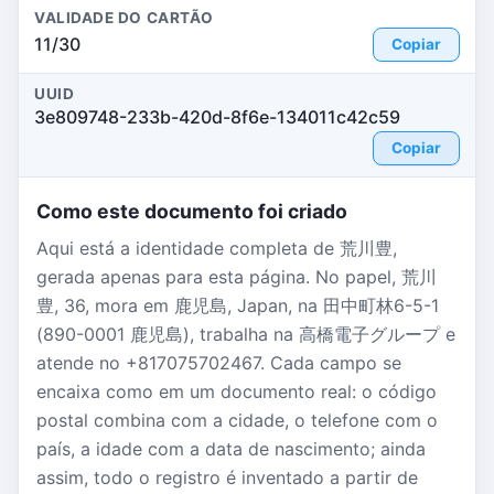
VALIDADE DO CARTÃO
11/30
Copiar
UUID
3e809748-233b-420d-8f6e-134011c42c59
Copiar
Como este documento foi criado
Aqui está a identidade completa de 荒川豊,
gerada apenas para esta página. No papel, 荒川
豊, 36, mora em 鹿児島, Japan, na 田中町林6-5-1
(890-0001 鹿児島), trabalha na 高橋電子グループ e
atende no +817075702467. Cada campo se
encaixa como em um documento real: o código
postal combina com a cidade, o telefone com o
país, a idade com a data de nascimento; ainda
assim, todo o registro é inventado a partir de