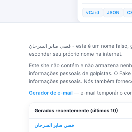
vCard
JSON
C
قصي صابر السرحان - este é um nome falso, gerado por Fake ID. Este nome é inventado. Você pode usar esse nome para estar seguro e
esconder seu próprio nome na internet.
Este site não contém e não armazena nenh
informações pessoais de golpistas. O Fake 
informações pessoais. Nós também fornec
Gerador de e-mail
— e-mail temporário com
Gerados recentemente (últimos 10)
قصي صابر السرحان