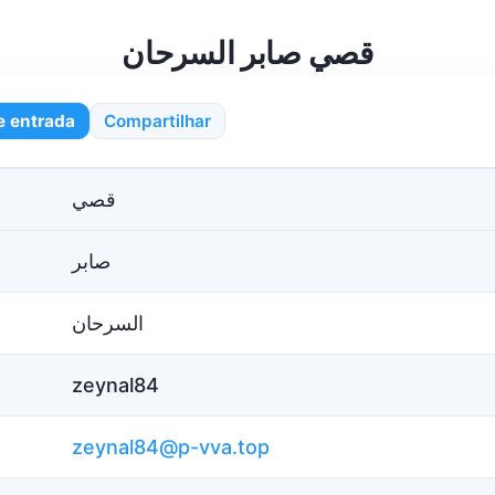
قصي صابر السرحان
e entrada
Compartilhar
قصي
صابر
السرحان
zeynal84
zeynal84@p-vva.top