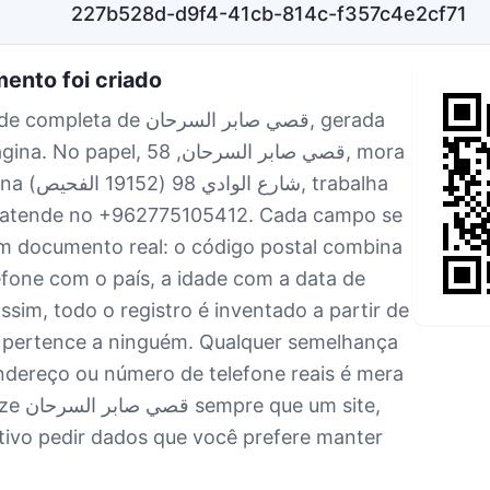
227b528d-d9f4-41cb-814c-f357c4e2cf71
ento foi criado
e قصي صابر السرحان, gerada
 قصي صابر السرحان, 58, mora
 documento real: o código postal combina
efone com o país, a idade com a data de
ssim, todo o registro é inventado a partir de
pertence a ninguém. Qualquer semelhança
dereço ou número de telefone reais é mera
um site,
ativo pedir dados que você prefere manter