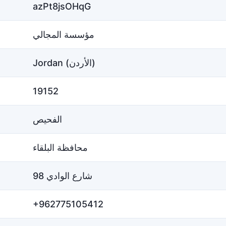
azPt8jsOHqG
مؤسسة المجالي
Jordan (الأردن)
19152
الفحيص
محافظة البلقاء
شارع الوادي 98
+962775105412