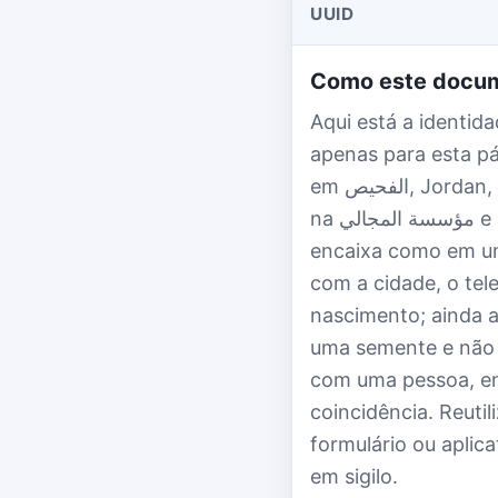
UUID
Como este docum
Aqui está a identidade completa d
apenas para esta página. No papel,
em الفحيص, Jordan, na شارع الوادي 98 (19152 الفحيص), trabalha
na مؤسسة المجالي e atende no +962775105412. Cada campo se
encaixa como em um
com a cidade, o tel
nascimento; ainda a
uma semente e não 
com uma pessoa, en
coincidência. Reutilize قصي صابر السرحان sempre que 
formulário ou aplic
em sigilo.