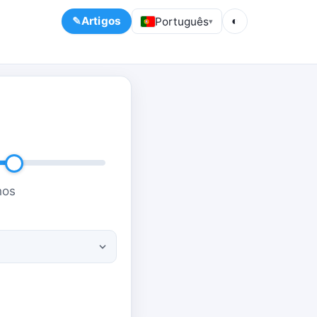
Artigos
Português
◐
▾
nos