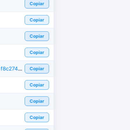
Copiar
Copiar
Copiar
Copiar
https://pt.id-fake.com/fake-id-jordan/a2333f8c27454d2b0138305b68b8e09a
Copiar
Copiar
Copiar
Copiar